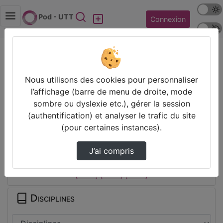
Mode s
Rechercher
Pod - UTT
Connexion
Police 
Accueil
Vidéos
Table ronde SFP 2025 : " Evolution science e…
Nous utilisons des cookies pour personnaliser
l’affichage (barre de menu de droite, mode
Prendre des notes
sombre ou dyslexie etc.), gérer la session
(authentification) et analyser le trafic du site
Il n’y a pas de note disponible pour vous pour cette vidéo.
(pour certaines instances).
Connectez-vous pour en créer une nouvelle.
Partager
J’ai compris
Disciplines