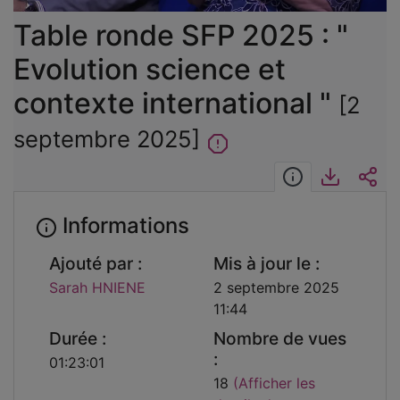
vidéo
Table ronde SFP 2025 : "
Evolution science et
contexte international "
[2
septembre 2025]
Informations
Télécha
Int
Informations
Ajouté par :
Mis à jour le :
Sarah HNIENE
2 septembre 2025
11:44
Durée :
Nombre de vues
:
01:23:01
18
(Afficher les