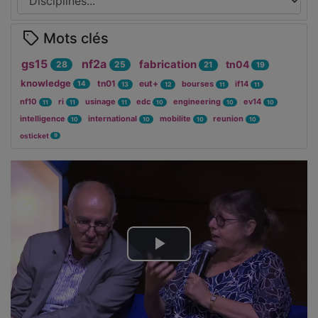
Mots clés
gs15
nf2a
fabrication
tn04
28
25
21
19
knowledge
tn01
eut+
bourses
if14
14
13
12
11
11
nf10
ri
usinage
edc
engineering
ev14
11
11
11
10
10
10
intelligence
international
mobilite
reunion
10
10
10
10
osticket
9
Lire
la