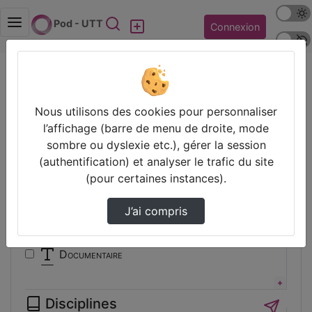
Mode s
Rechercher
Pod - UTT
Connexion
Police 
Accueil
Vidéos
Filtres
Nous utilisons des cookies pour personnaliser
l’affichage (barre de menu de droite, mode
Types
sombre ou dyslexie etc.), gérer la session
(authentification) et analyser le trafic du site
Animation
(pour certaines instances).
Audio
Autre
J’ai compris
Conférence
Cours
Documentaire
Expérience
Film
Disciplines
Interview