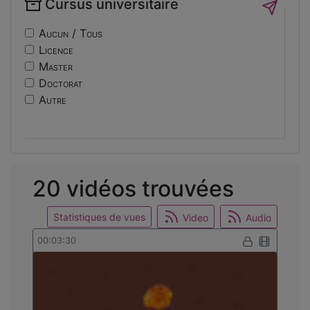
Cursus universitaire
if14
Sécurité
nf10
Sociologie
Aucun / Tous
ri
Licence
usinage
Master
edc
Doctorat
engineering
Autre
ev14
intelligence
international
mobilite
reunion
20 vidéos trouvées
osticket
Statistiques de vues
Video
Audio
00:03:30