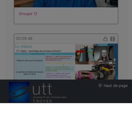
Groupe 12
00:09:48
Haut de page
ESUP-Portail
Groupe 9
Projet Pod