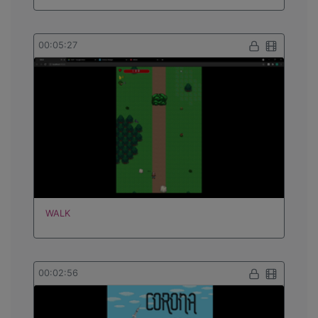
00:05:27
WALK
00:02:56