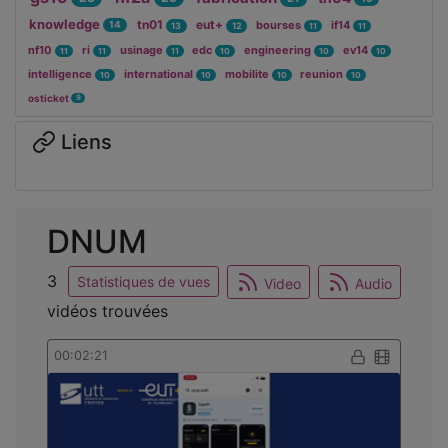
knowledge
tn01
eut+
bourses
if14
14
13
12
11
11
nf10
ri
usinage
edc
engineering
ev14
11
11
11
10
10
10
intelligence
international
mobilite
reunion
10
10
10
10
osticket
9
Liens
DNUM
3
Statistiques de vues
Video
Audio
vidéos trouvées
00:02:21