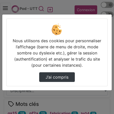
Mode s
Rechercher
Pod - UTT
Connexion
Police 
Accueil
DNUM
Thèmes de DNUM
Nous utilisons des cookies pour personnaliser
l’affichage (barre de menu de droite, mode
Partager
sombre ou dyslexie etc.), gérer la session
(authentification) et analyser le trafic du site
(pour certaines instances).
Disciplines
J’ai compris
Mots clés
gs15
nf2a
fabrication
tn04
28
25
21
19