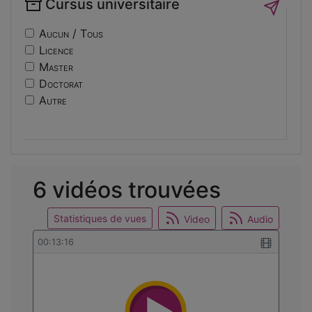
Cursus universitaire
if14
Sécurité
nf10
Sociologie
Aucun / Tous
ri
Licence
usinage
Master
edc
Doctorat
engineering
Autre
ev14
intelligence
international
mobilite
reunion
6 vidéos trouvées
osticket
Statistiques de vues
Video
Audio
00:13:16