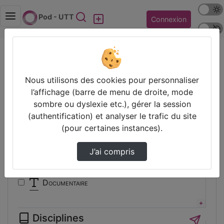
Mode s
Rechercher
Pod - UTT
Connexion
Police 
Accueil
Vidéos
Filtres
Nous utilisons des cookies pour personnaliser
l’affichage (barre de menu de droite, mode
Types
sombre ou dyslexie etc.), gérer la session
(authentification) et analyser le trafic du site
Animation
(pour certaines instances).
Audio
Autre
J’ai compris
Conférence
Cours
Documentaire
Expérience
Film
Disciplines
Interview