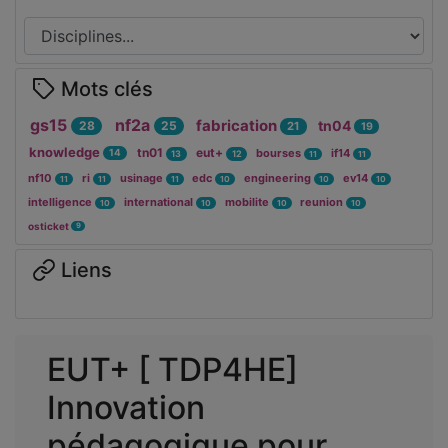
Mots clés
gs15
nf2a
fabrication
tn04
28
25
21
19
knowledge
tn01
eut+
bourses
if14
14
13
12
11
11
nf10
ri
usinage
edc
engineering
ev14
11
11
11
10
10
10
intelligence
international
mobilite
reunion
10
10
10
10
osticket
9
Liens
EUT+ [ TDP4HE]
Innovation
pédagogique pour