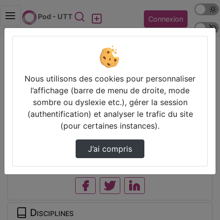
Mode s
Rechercher
Pod - UTT
Connexion
Police 
Accueil
EUT+ [ TDP4HE] Innovation pédagogique pour
enseignants
Nous utilisons des cookies pour personnaliser
l’affichage (barre de menu de droite, mode
sombre ou dyslexie etc.), gérer la session
Thèmes de EUT+ [ TDP4HE]
(authentification) et analyser le trafic du site
Innovation pédagogique pour
(pour certaines instances).
enseignants
J’ai compris
Partager
Disciplines