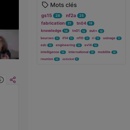
Mots clés
gs15
nf2a
28
25
fabrication
tn04
21
19
knowledge
tn01
eut+
14
13
12
bourses
if14
nf10
ri
usinage
11
11
11
11
11
edc
engineering
ev14
10
10
10
intelligence
international
mobilite
10
10
10
reunion
osticket
9
10
Informations
Intégrer/Partager