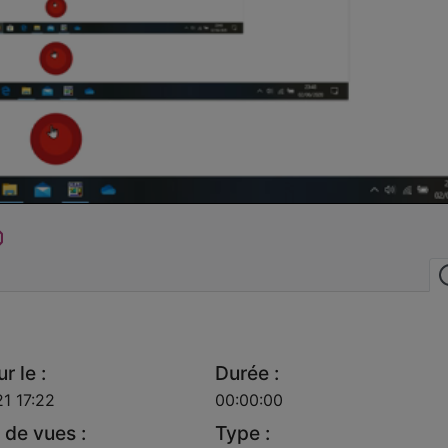
la
vidéo
r le :
Durée :
1 17:22
00:00:00
de vues :
Type :