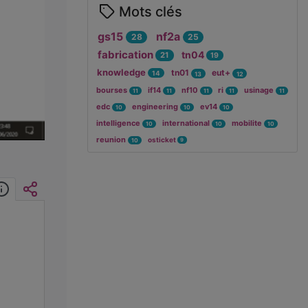
Mots clés
gs15
nf2a
28
25
fabrication
tn04
21
19
knowledge
tn01
eut+
14
13
12
bourses
if14
nf10
ri
usinage
11
11
11
11
11
edc
engineering
ev14
10
10
10
intelligence
international
mobilite
10
10
10
reunion
osticket
9
10
Informations
Intégrer/Partager