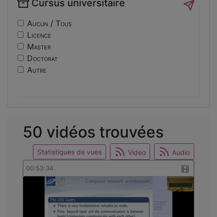
Cursus universitaire
if14
Sécurité
nf10
Sociologie
Aucun / Tous
ri
Licence
usinage
Master
edc
Doctorat
engineering
Autre
ev14
intelligence
international
mobilite
reunion
50 vidéos trouvées
osticket
Statistiques de vues
Video
Audio
00:53:34