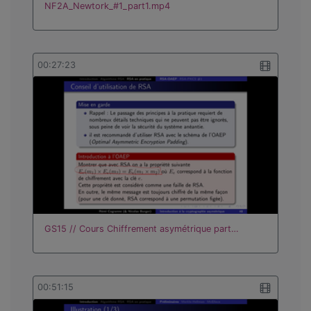
NF2A_Newtork_#1_part1.mp4
00:27:23
GS15 // Cours Chiffrement asymétrique part…
00:51:15