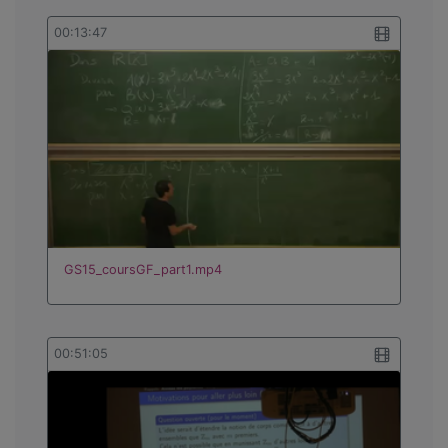
00:13:47
GS15_coursGF_part1.mp4
00:51:05