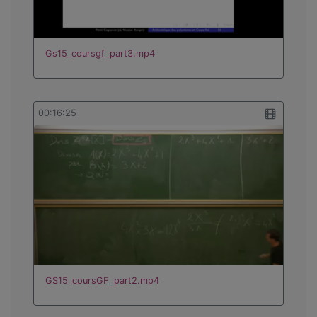
Gs15_coursgf_part3.mp4
00:16:25
GS15_coursGF_part2.mp4