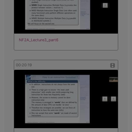
NF2A_Lecture3_part6
00:20:19