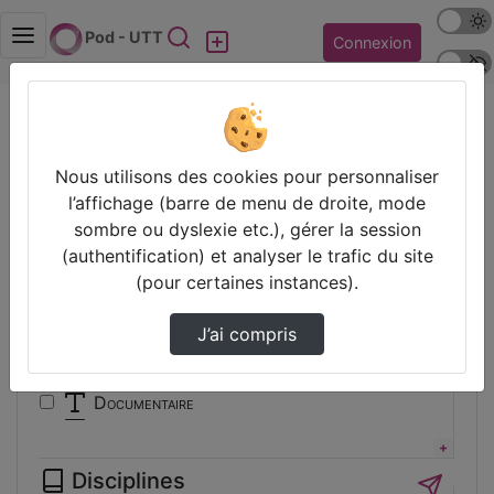
Mode s
Rechercher
Pod - UTT
Connexion
Police 
Accueil
Vidéos
Filtres
Nous utilisons des cookies pour personnaliser
l’affichage (barre de menu de droite, mode
Types
sombre ou dyslexie etc.), gérer la session
(authentification) et analyser le trafic du site
Animation
(pour certaines instances).
Audio
Autre
J’ai compris
Conférence
Cours
Documentaire
Expérience
Film
Disciplines
Interview