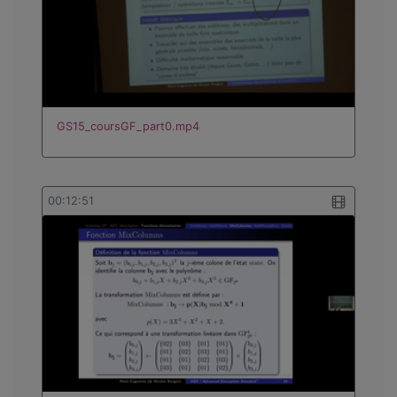
GS15_coursGF_part0.mp4
00:12:51