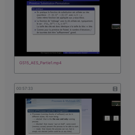
GS15_AES_Partie1.mp4
00:57:33