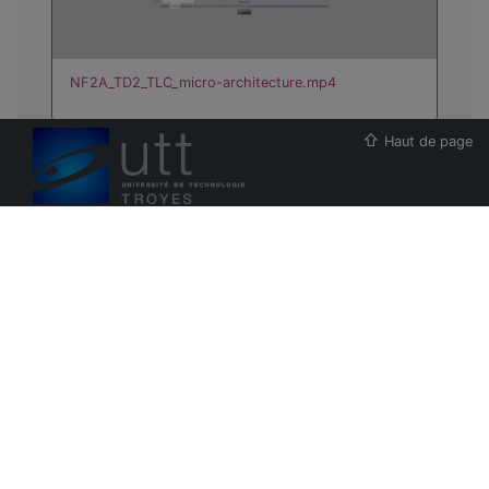
NF2A_TD2_TLC_micro-architecture.mp4
Haut de page
00:15:36
ESUP-Portail
Projet Pod
NF2A_TD2_LMC_multiplication.mp4