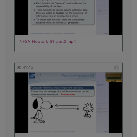
NF2A_Newtork_#1_part2.mp4
00:41:45