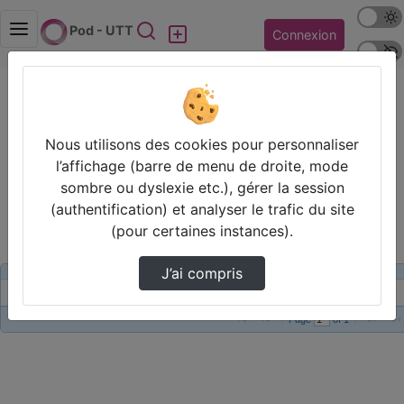
Mode s
Rechercher
Pod - UTT
Connexion
Police 
Statistiques de visualisation de la
vidéo Video_td_30_03.webm
Nous utilisons des cookies pour personnaliser
l’affichage (barre de menu de droite, mode
sombre ou dyslexie etc.), gérer la session
Modifier la période de visualisation
(authentification) et analyser le trafic du site
(pour certaines instances).
J’ai compris
Titre
Vue de la journée
Vue du mois
Video_TD_30_03.webm
0
0
Page 
 of 
1