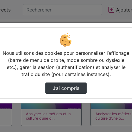
rects
Ajoute
Statistiques de vues
Video
Nous utilisons des cookies pour personnaliser l’affichage
00:17:18
00:19:54
(barre de menu de droite, mode sombre ou dyslexie
etc.), gérer la session (authentification) et analyser le
trafic du site (pour certaines instances).
J’ai compris
Analyser les métiers et la
Analyser les métiers 
culture d’une o…
culture d’une o…