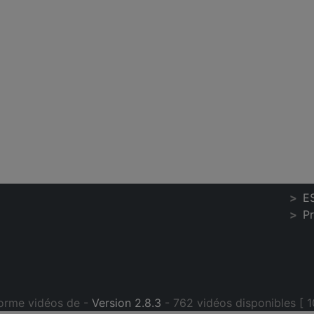
E
P
orme vidéos de -
Version 2.8.3
- 762 vidéos disponibles [ 1