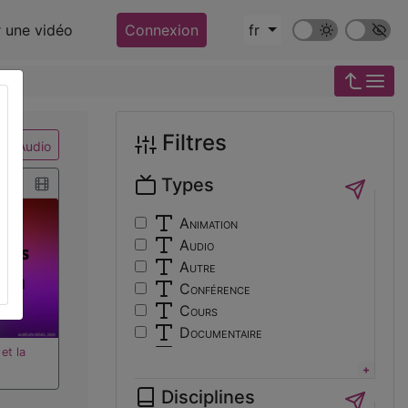
Mode sombre
Police ‘Op
r une vidéo
Connexion
fr
Filtres
Audio
Types
Animation
Audio
Autre
Conférence
Cours
Documentaire
et la
Expérience
Film
Disciplines
Interview